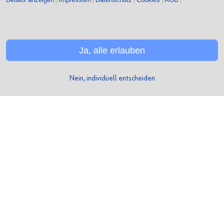
Unsere Region
Daten und Fakten
Produkte
Ja, alle erlauben
Metallprodukte
Nein, individuell entscheiden
Kunststoffprodukte
Dienstleistungen
Social Media
Xing
LinkedIn
Facebook
Instagram
Youtube
Kununu