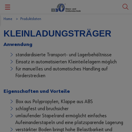
Home
Produktdaten
Zurück
Zurück
Zurück
Zurück
Zurück
KLEINLADUNGSTRÄGER
Unsere Geschichte
Metallprodukte
Klimaschutzaktivitäten - Plant my tree
Messe
Deutsch
Anwendung
Unsere Werte
Kunststoffprodukte
PV Anlage
Events
English
standardisierte Transport- und Lagerbehältnisse
Einsatz in automatisierten Kleinteilelagern möglich
Unser Soziales Engagement
Dienstleistungen
für manuelles und automatisches Handling auf
Förderstrecken
Unsere Region
Downloads
Eigenschaften und Vorteile
Daten und Fakten
Kundenzufriedenheit
Box aus Polypropylen, Klappe aus ABS
Zertifizierung
Kundenanfrage
schlagfest und bruchsicher
umlaufender Stapelrand ermöglicht einfaches
Code of Compliance
Aufeinanderstapeln und eine platzsparende Lagerung
verstärkter Boden bringt hohe Belastbarkeit und