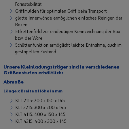
Supplier Code of Conduct
Formstabilität
Griffmulden für optimalen Griff beim Transport
glatte Innenwände ermöglichen einfaches Reinigen der
Boxen
Etikettenfeld zur eindeutigen Kennzeichnung der Box
bzw. der Ware
Schüttenfunktion ermöglicht leichte Entnahme, auch im
gestapelten Zustand
Unsere Kleinladungsträger sind in verschiedenen
Größenstufen erhältlich:
Abmaße
Länge x Breite x Höhe in mm
KLT 2115: 200 x 150 x 145
KLT 3215: 300 x 200 x 145
KLT 4115: 400 x 150 x 145
KLT 4315: 400 x 300 x 145