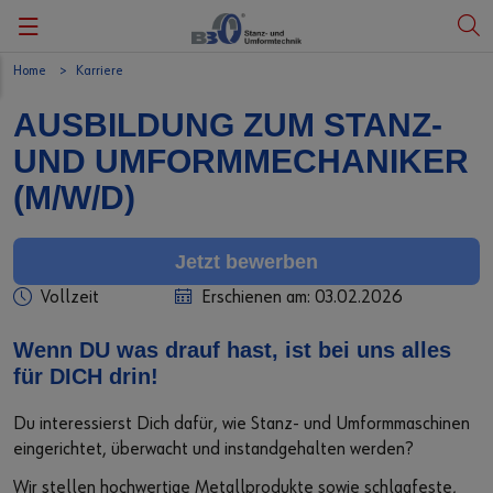
Home
Karriere
Zurück
Zurück
Zurück
Zurück
Zurück
AUSBILDUNG ZUM STANZ-
Unsere Geschichte
Metallprodukte
Klimaschutzaktivitäten - Plant my tree
Messe
Deutsch
UND UMFORMMECHANIKER
Unsere Werte
Kunststoffprodukte
PV Anlage
Events
English
(M/W/D)
Unser Soziales Engagement
Dienstleistungen
Jetzt bewerben
Unsere Region
Downloads
Vollzeit
Erschienen am: 03.02.2026
Daten und Fakten
Kundenzufriedenheit
Wenn DU was drauf hast, ist bei uns alles
für DICH drin!
Zertifizierung
Kundenanfrage
Du interessierst Dich dafür, wie Stanz- und Umformmaschinen
Code of Compliance
eingerichtet, überwacht und instandgehalten werden?
Wir stellen hochwertige Metallprodukte sowie schlagfeste,